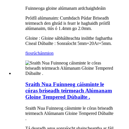
Fuinneoga gloine alúmanam ardchaighdeáin
Próifíl alúmanaim: Cumhdach Púdar Briseadh
teirmeach den ghrád is fearr le haghaidh próifíl
alúmanaim, tiús ó 1.4mm go 2.0mm.
Gloine : Gloine sábháilteachta inslithe faghartha
Ciseal Dúbailte : Sonraíocht 5mm+20Ar+5mm.
fiosrúchán
mion
Sraith Nua Fuinneog cáisminte le
córas briseadh teirmeach Alúmanam
Gloine Tempered Dúbailte .
Sraith Nua Fuinneog cáisminte le córas briseadh
teirmeach Alúmanam Gloine Tempered Dúbailte
.
Tá dearadh agus sonraíocht shaincheaptha ar fáil.