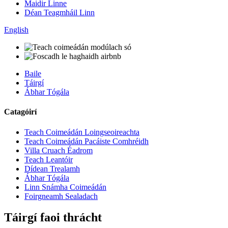
Maidir Linne
Déan Teagmháil Linn
English
Baile
Táirgí
Ábhar Tógála
Catagóirí
Teach Coimeádán Loingseoireachta
Teach Coimeádán Pacáiste Comhréidh
Villa Cruach Éadrom
Teach Leantóir
Dídean Trealamh
Ábhar Tógála
Linn Snámha Coimeádán
Foirgneamh Sealadach
Táirgí faoi thrácht