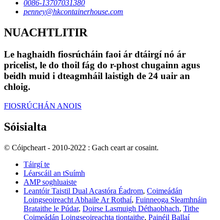
0086-13707031380
penney@hkcontainerhouse.com
NUACHTLITIR
Le haghaidh fiosrúcháin faoi ár dtáirgí nó ár
pricelist, le do thoil fág do r-phost chugainn agus
beidh muid i dteagmháil laistigh de 24 uair an
chloig.
FIOSRÚCHÁN ANOIS
Sóisialta
© Cóipcheart - 2010-2022 : Gach ceart ar cosaint.
Táirgí te
Léarscáil an tSuímh
AMP soghluaiste
Leantóir Taistil Dual Acastóra Éadrom
,
Coimeádán
Loingseoireacht Abhaile Ar Rothaí
,
Fuinneoga Sleamhnáin
Brataithe le Púdar
,
Doirse Lasmuigh Déthaobhach
,
Tithe
Coimeádán Loingseoireachta tiontaithe
,
Painéil Ballaí