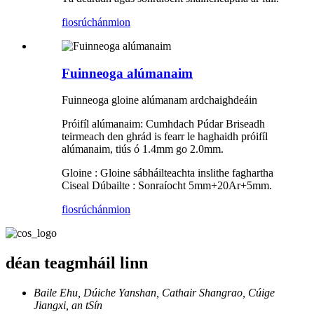
fiosrúchán
mion
Fuinneoga alúmanaim
Fuinneoga gloine alúmanam ardchaighdeáin
Próifíl alúmanaim: Cumhdach Púdar Briseadh
teirmeach den ghrád is fearr le haghaidh próifíl
alúmanaim, tiús ó 1.4mm go 2.0mm.
Gloine : Gloine sábháilteachta inslithe faghartha
Ciseal Dúbailte : Sonraíocht 5mm+20Ar+5mm.
fiosrúchán
mion
déan teagmháil linn
Baile Ehu, Dúiche Yanshan, Cathair Shangrao, Cúige
Jiangxi, an tSín