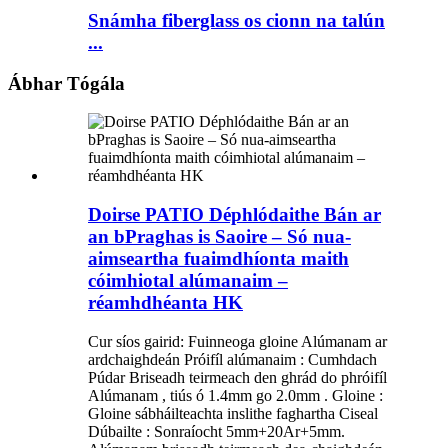
Snámha fiberglass os cionn na talún
...
Ábhar Tógála
Doirse PATIO Déphlódaithe Bán ar
an bPraghas is Saoire – Só nua-
aimseartha fuaimdhíonta maith
cóimhiotal alúmanaim –
réamhdhéanta HK
Cur síos gairid: Fuinneoga gloine Alúmanam ar
ardchaighdeán Próifíl alúmanaim : Cumhdach
Púdar Briseadh teirmeach den ghrád do phróifíl
Alúmanam , tiús ó 1.4mm go 2.0mm . Gloine :
Gloine sábháilteachta inslithe faghartha Ciseal
Dúbailte : Sonraíocht 5mm+20Ar+5mm.