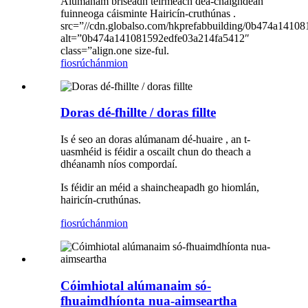
Alúmanam briseadh teirmeach dea-chaighdeán
fuinneoga cáisminte Hairicín-cruthúnas .
src=”//cdn.globalso.com/hkprefabbuilding/0b474a1410
alt=”0b474a141081592edfe03a214fa5412″
class=”align.one size-ful.
fiosrúchán
mion
Doras dé-fhillte / doras fillte
Is é seo an doras alúmanam dé-huaire , an t-
uasmhéid is féidir a oscailt chun do theach a
dhéanamh níos compordaí.
Is féidir an méid a shaincheapadh go hiomlán,
hairicín-cruthúnas.
fiosrúchán
mion
Cóimhiotal alúmanaim só-
fhuaimdhíonta nua-aimseartha