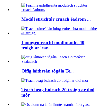
Modúl struchtúr cruach éadrom ...
Loingseoireacht modhnaithe 40
troigh ar lean...
Oifig láithreán tógála Te...
Teach beag bídeach 20 troigh ar díol
mór