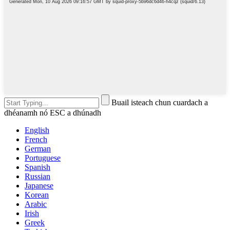
Buail isteach chun cuardach a
dhéanamh nó ESC a dhúnadh
English
French
German
Portuguese
Spanish
Russian
Japanese
Korean
Arabic
Irish
Greek