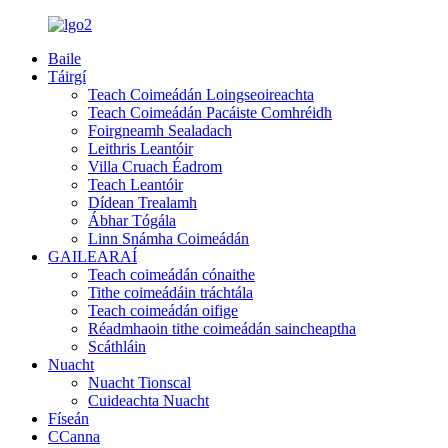
Baile
Táirgí
Teach Coimeádán Loingseoireachta
Teach Coimeádán Pacáiste Comhréidh
Foirgneamh Sealadach
Leithris Leantóir
Villa Cruach Éadrom
Teach Leantóir
Dídean Trealamh
Ábhar Tógála
Linn Snámha Coimeádán
GAILEARAÍ
Teach coimeádán cónaithe
Tithe coimeádáin tráchtála
Teach coimeádán oifige
Réadmhaoin tithe coimeádán saincheaptha
Scáthláin
Nuacht
Nuacht Tionscal
Cuideachta Nuacht
Físeán
CCanna