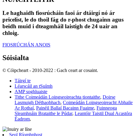
Le haghaidh fiosrúcháin faoi ár dtáirgí nó ár
pricelist, le do thoil fág do r-phost chugainn agus
beidh muid i dteagmháil laistigh de 24 uair an
chloig.
FIOSRÚCHÁN ANOIS
Sóisialta
© Cóipcheart - 2010-2022 : Gach ceart ar cosaint.
Táirgí te
Léarscáil an tSuímh
AMP soghluaiste
Tithe Coimeádán Loingseoireachta tiontaithe
,
Doirse
Lasmuigh Déthaobhach
,
Coimeádán Loingseoireacht Abhaile
Ar Rothaí
,
Painéil Ballaí Bacainn Fuaime
,
Fuinneoga
Sleamhnáin Brataithe le Púdar
,
Leantóir Taistil Dual Acastóra
Éadrom
,
Seol Ríomhphost