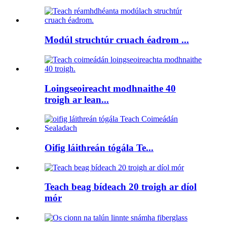
Modúl struchtúr cruach éadrom ...
Loingseoireacht modhnaithe 40
troigh ar lean...
Oifig láithreán tógála Te...
Teach beag bídeach 20 troigh ar díol
mór