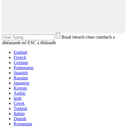
Buail isteach chun cuardach a
dhéanamh nó ESC a dhúnadh
English
French
German
Portuguese
Spanish
Russian
Japanese
Korean
Arabic
Irish
Greek
Turkish
Italian
Danish
Romanian