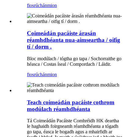
fiosrúchán
mion
Coimeádán pacáiste árasán
réamhdhéanta nua-aimseartha / oifig
tí / dorm .
Bloc modúlach / tógtha go tapa / Sochorraithe go
héasca / Costas íseal / Compordach / Láidir.
fiosrúchán
mion
Teach coimeádán pacáiste cothrom
modúlach réamhdhéanta
Tá Coimeádán Pacáiste Comhréidh HK deartha
le haghaidh foirgneamh réamhdhéanta a tógadh
go tapa, éasca le bogadh agus a mhairfidh ar