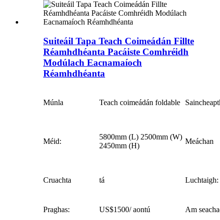
Suiteáil Tapa Teach Coimeádán Fillte
Réamhdhéanta Pacáiste Comhréidh
Modúlach Eacnamaíoch
Réamhdhéanta
Múnla
Teach coimeádán foldable
Saincheapt
5800mm (L) 2500mm (W)
Méid:
Meáchan
2450mm (H)
Cruachta
tá
Luchtaigh:
Praghas:
US$1500/ aontú
Am seacha