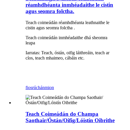
réamhdhéanta inmhéadaithe le cistin
agus seomra folctha.
Teach coimeádán réamhdhéanta leathnaithe le
cistin agus seomra folctha .
Teach coimeádán inmhéadaithe dhá sheomra
leapa
Iarratas: Teach, óstán, oifig láithreáin, teach ar
cíos, teach mhaimeo, cábáin etc.
fiosrúchán
mion
Teach Coimeádán do Champa
Saothair/Óstán/Oifig/Lóistín Oibrithe