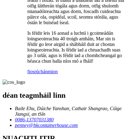
feadh i bhfad. Is maith a úsáidtear iad a bheith ina
oifig láithreán tógála agus dorm, oifig shuíomh
mianadóireachta agus dorm, foscadh cuideachta
páirce ola, ospidéal, scoil, seomra stórála, agus
óstán le buiséad íseal.
Is féidir leis 16 aonad a luchtú i gcoimeádán
loingseoireachta 40 troigh amháin, Mar sin is
féidir go leor airgid a shábháil duit ar chostas
loingseoireachta. Is féidir iad a chruachadh suas
go 3 urlár, agus is féidir iad a chomhcheangal go
héasca chun halla níos mó a fháil!
fiosrúchán
mion
déan teagmháil linn
Baile Ehu, Dúiche Yanshan, Cathair Shangrao, Cúige
Jiangxi, an tSín
0086-13707031380
penney@hkcontainerhouse.com
NUACHTLITIR