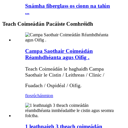
Snámha fiberglass os cionn na talún
...
Teach Coimeádán Pacáiste Comhréidh
Campa Saothair Coimeádán
Réamhdhéanta agus Oifig .
Teach Coimeádán le haghaidh Campa
Saothair le Cistin / Leithreas / Clinic /
Fuadach / Ospidéal / Oifig.
fiosrúchán
mion
1 leathnaigh 3 theach coimeádán