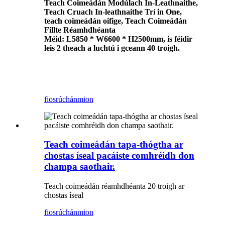
Teach Coimeádán Modúlach In-Leathnaithe,
Teach Cruach In-leathnaithe Trí in One,
teach coimeádán oifige, Teach Coimeádán
Fillte Réamhdhéanta
Méid: L5850 * W6600 * H2500mm, is féidir
leis 2 theach a luchtú i gceann 40 troigh.
fiosrúchán
mion
Teach coimeádán tapa-thógtha ar
chostas íseal pacáiste comhréidh don
champa saothair.
Teach coimeádán réamhdhéanta 20 troigh ar
chostas íseal
fiosrúchán
mion