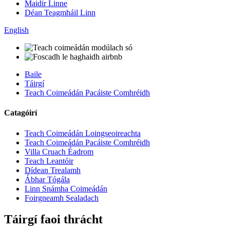
Maidir Linne
Déan Teagmháil Linn
English
Baile
Táirgí
Teach Coimeádán Pacáiste Comhréidh
Catagóirí
Teach Coimeádán Loingseoireachta
Teach Coimeádán Pacáiste Comhréidh
Villa Cruach Éadrom
Teach Leantóir
Dídean Trealamh
Ábhar Tógála
Linn Snámha Coimeádán
Foirgneamh Sealadach
Táirgí faoi thrácht