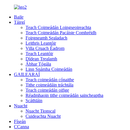
Baile
Táirgí
Teach Coimeádán Loingseoireachta
Teach Coimeádán Pacáiste Comhréidh
Foirgneamh Sealadach
Leithris Leantóir
Villa Cruach Éadrom
Teach Leantóir
Dídean Trealamh
Ábhar Tógála
Linn Snámha Coimeádán
GAILEARAÍ
Teach coimeádán cónaithe
Tithe coimeádáin tráchtála
Teach coimeádán oifige
Réadmhaoin tithe coimeádán saincheaptha
Scáthláin
Nuacht
Nuacht Tionscal
Cuideachta Nuacht
Físeán
CCanna