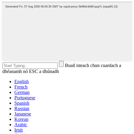
Buail isteach chun cuardach a
dhéanamh nó ESC a dhúnadh
English
French
German
Portuguese
Spanish
Russian
Japanese
Korean
Arabic
Irish