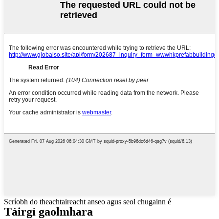
Scríobh do theachtaireacht anseo agus seol chugainn é
Táirgí gaolmhara