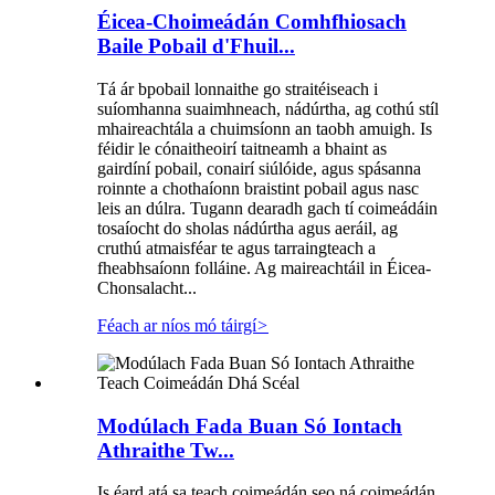
Éicea-Choimeádán Comhfhiosach
Baile Pobail d'Fhuil...
Tá ár bpobail lonnaithe go straitéiseach i
suíomhanna suaimhneach, nádúrtha, ag cothú stíl
mhaireachtála a chuimsíonn an taobh amuigh. Is
féidir le cónaitheoirí taitneamh a bhaint as
gairdíní pobail, conairí siúlóide, agus spásanna
roinnte a chothaíonn braistint pobail agus nasc
leis an dúlra. Tugann dearadh gach tí coimeádáin
tosaíocht do sholas nádúrtha agus aeráil, ag
cruthú atmaisféar te agus tarraingteach a
fheabhsaíonn folláine. Ag maireachtáil in Éicea-
Chonsalacht...
Féach ar níos mó táirgí
>
Modúlach Fada Buan Só Iontach
Athraithe Tw...
Is éard atá sa teach coimeádán seo ná coimeádán