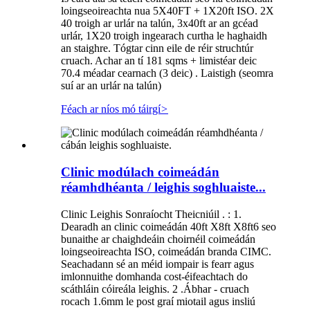
loingseoireachta nua 5X40FT + 1X20ft ISO. 2X
40 troigh ar urlár na talún, 3x40ft ar an gcéad
urlár, 1X20 troigh ingearach curtha le haghaidh
an staighre. Tógtar cinn eile de réir struchtúr
cruach. Achar an tí 181 sqms + limistéar deic
70.4 méadar cearnach (3 deic) . Laistigh (seomra
suí ar an urlár na talún)
Féach ar níos mó táirgí
>
Clinic modúlach coimeádán
réamhdhéanta / leighis soghluaiste...
Clinic Leighis Sonraíocht Theicniúil . : 1.
Dearadh an clinic coimeádán 40ft X8ft X8ft6 seo
bunaithe ar chaighdeáin choirnéil coimeádán
loingseoireachta ISO, coimeádán branda CIMC.
Seachadann sé an méid iompair is fearr agus
imlonnuithe domhanda cost-éifeachtach do
scáthláin cóireála leighis. 2 .Ábhar - cruach
rocach 1.6mm le post graí miotail agus insliú