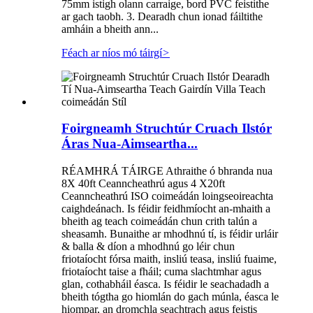
75mm istigh olann carraige, bord PVC feistithe
ar gach taobh. 3. Dearadh chun ionad fáiltithe
amháin a bheith ann...
Féach ar níos mó táirgí
>
Foirgneamh Struchtúr Cruach Ilstór
Áras Nua-Aimseartha...
RÉAMHRÁ TÁIRGE Athraithe ó bhranda nua
8X 40ft Ceanncheathrú agus 4 X20ft
Ceanncheathrú ISO coimeádán loingseoireachta
caighdeánach. Is féidir feidhmíocht an-mhaith a
bheith ag teach coimeádán chun crith talún a
sheasamh. Bunaithe ar mhodhnú tí, is féidir urláir
& balla & díon a mhodhnú go léir chun
friotaíocht fórsa maith, insliú teasa, insliú fuaime,
friotaíocht taise a fháil; cuma slachtmhar agus
glan, cothabháil éasca. Is féidir le seachadadh a
bheith tógtha go hiomlán do gach múnla, éasca le
hiompar, an dromchla seachtrach agus feistis