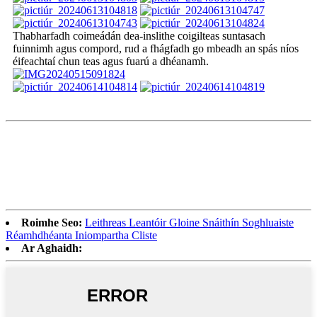
Thabharfadh coimeádán dea-inslithe coigilteas suntasach
fuinnimh agus compord, rud a fhágfadh go mbeadh an spás níos
éifeachtaí chun teas agus fuarú a dhéanamh.
Roimhe Seo:
Leithreas Leantóir Gloine Snáithín Soghluaiste
Réamhdhéanta Iniompartha Cliste
Ar Aghaidh: