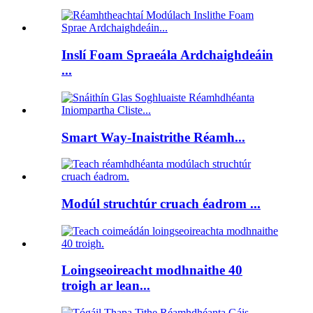
Inslí Foam Spraeála Ardchaighdeáin
...
Smart Way-Inaistrithe Réamh...
Modúl struchtúr cruach éadrom ...
Loingseoireacht modhnaithe 40
troigh ar lean...