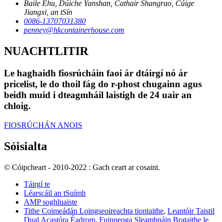
Baile Ehu, Dúiche Yanshan, Cathair Shangrao, Cúige
Jiangxi, an tSín
0086-13707031380
penney@hkcontainerhouse.com
NUACHTLITIR
Le haghaidh fiosrúcháin faoi ár dtáirgí nó ár
pricelist, le do thoil fág do r-phost chugainn agus
beidh muid i dteagmháil laistigh de 24 uair an
chloig.
FIOSRÚCHÁN ANOIS
Sóisialta
© Cóipcheart - 2010-2022 : Gach ceart ar cosaint.
Táirgí te
Léarscáil an tSuímh
AMP soghluaiste
Tithe Coimeádán Loingseoireachta tiontaithe
,
Leantóir Taistil
Dual Acastóra Éadrom
,
Fuinneoga Sleamhnáin Brataithe le