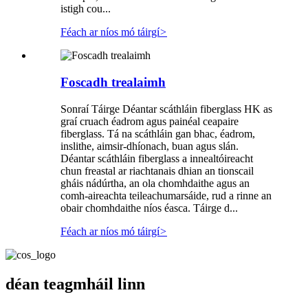
istigh cou...
Féach ar níos mó táirgí
>
Foscadh trealaimh
Sonraí Táirge Déantar scáthláin fiberglass HK as
graí cruach éadrom agus painéal ceapaire
fiberglass. Tá na scáthláin gan bhac, éadrom,
inslithe, aimsir-dhíonach, buan agus slán.
Déantar scáthláin fiberglass a innealtóireacht
chun freastal ar riachtanais dhian an tionscail
gháis nádúrtha, an ola chomhdaithe agus an
comh-aireachta teileachumarsáide, rud a rinne an
obair chomhdaithe níos éasca. Táirge d...
Féach ar níos mó táirgí
>
déan teagmháil linn