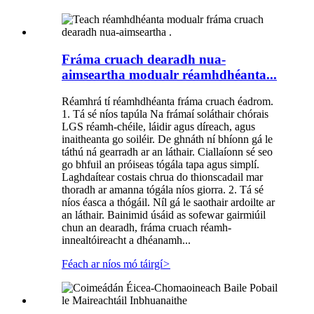
Fráma cruach dearadh nua-
aimseartha modualr réamhdhéanta...
Réamhrá tí réamhdhéanta fráma cruach éadrom.
1. Tá sé níos tapúla Na frámaí soláthair chórais
LGS réamh-chéile, láidir agus díreach, agus
inaitheanta go soiléir. De ghnáth ní bhíonn gá le
táthú ná gearradh ar an láthair. Ciallaíonn sé seo
go bhfuil an próiseas tógála tapa agus simplí.
Laghdaítear costais chrua do thionscadail mar
thoradh ar amanna tógála níos giorra. 2. Tá sé
níos éasca a thógáil. Níl gá le saothair ardoilte ar
an láthair. Bainimid úsáid as sofewar gairmiúil
chun an dearadh, fráma cruach réamh-
innealtóireacht a dhéanamh...
Féach ar níos mó táirgí
>