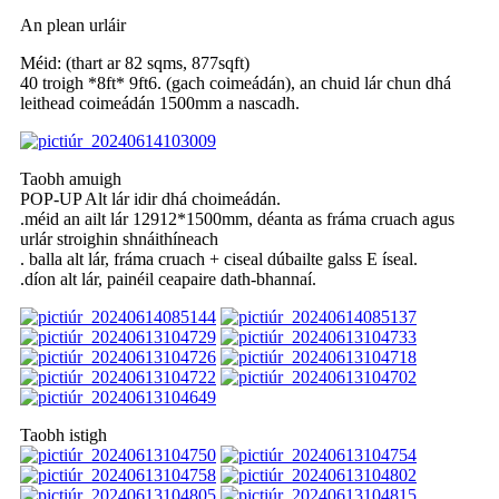
An plean urláir
Méid: (thart ar 82 sqms, 877sqft)
40 troigh *8ft* 9ft6. (gach coimeádán), an chuid lár chun dhá
leithead coimeádán 1500mm a nascadh.
Taobh amuigh
POP-UP Alt lár idir dhá choimeádán.
.méid an ailt lár 12912*1500mm, déanta as fráma cruach agus
urlár stroighin shnáithíneach
. balla alt lár, fráma cruach + ciseal dúbailte galss E íseal.
.díon alt lár, painéil ceapaire dath-bhannaí.
Taobh istigh