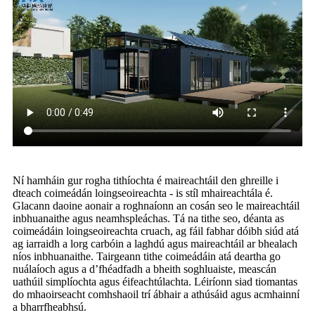
Ní hamháin gur rogha tithíochta é maireachtáil den ghreille i
dteach coimeádán loingseoireachta - is stíl mhaireachtála é.
Glacann daoine aonair a roghnaíonn an cosán seo le maireachtáil
inbhuanaithe agus neamhspleáchas. Tá na tithe seo, déanta as
coimeádáin loingseoireachta cruach, ag fáil fabhar dóibh siúd atá
ag iarraidh a lorg carbóin a laghdú agus maireachtáil ar bhealach
níos inbhuanaithe. Tairgeann tithe coimeádáin atá deartha go
nuálaíoch agus a d’fhéadfadh a bheith soghluaiste, meascán
uathúil simplíochta agus éifeachtúlachta. Léiríonn siad tiomantas
do mhaoirseacht comhshaoil ​​trí ábhair a athúsáid agus acmhainní
a bharrfheabhsú.