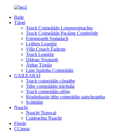
Baile
Táirgí
Teach Coimeádán Loingseoireachta
Teach Coimeádán Pacáiste Comhréidh
Foirgneamh Sealadach
Leithris Leantóir
Villa Cruach Éadrom
Teach Leantóir
Dídean Trealamh
Ábhar Tógála
Linn Snámha Coimeádán
GAILEARAÍ
Teach coimeádán cónaithe
Tithe coimeádáin tráchtála
Teach coimeádán oifige
Réadmhaoin tithe coimeádán saincheaptha
Scáthláin
Nuacht
Nuacht Tionscal
Cuideachta Nuacht
Físeán
CCanna