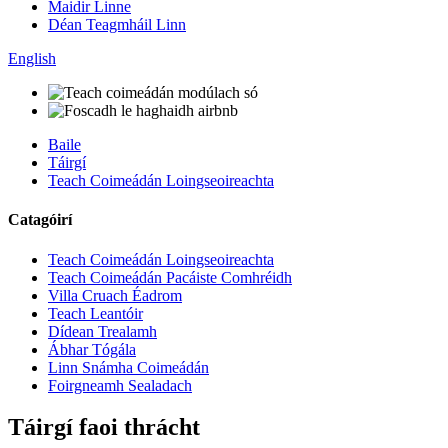
Maidir Linne
Déan Teagmháil Linn
English
Baile
Táirgí
Teach Coimeádán Loingseoireachta
Catagóirí
Teach Coimeádán Loingseoireachta
Teach Coimeádán Pacáiste Comhréidh
Villa Cruach Éadrom
Teach Leantóir
Dídean Trealamh
Ábhar Tógála
Linn Snámha Coimeádán
Foirgneamh Sealadach
Táirgí faoi thrácht