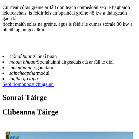
Cuirfear córas gréine ar fáil don teach coimeádán seo le haghaidh
leictreachais, is féidir leis an bpainéal gréine 48 kw a tháirgeadh
gach lá
riocht maith solas na gréine, agus is féidir le cumas stórála 30 kw a
bheith ag an gceallraí
Cónaí buan:
Cónaí buan
maoin bhuan:
Sócmhainní airgeadais atá ar fáil le díol
inacmhainne:
gan daor
saincheaptha:
modúl
tógtha go tapa:
Seol ríomhphost chugainn
Sonraí Táirge
Clibeanna Táirge