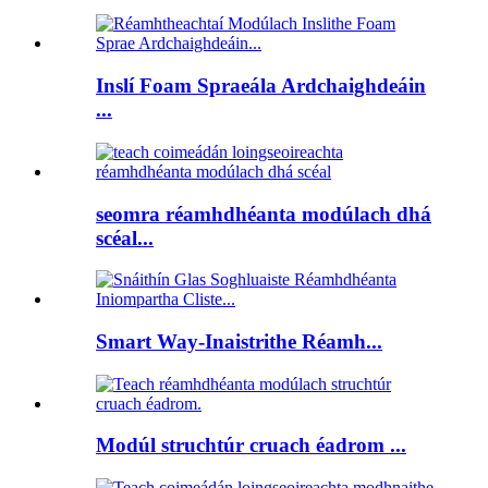
Inslí Foam Spraeála Ardchaighdeáin
...
seomra réamhdhéanta modúlach dhá
scéal...
Smart Way-Inaistrithe Réamh...
Modúl struchtúr cruach éadrom ...