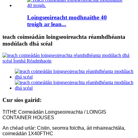
Loingseoireacht modhnaithe 40
troigh ar lean...
teach coimeádán loingseoireachta réamhdhéanta
modúlach dhá scéal
Cur síos gairid:
TITHE Coimeádán Loingseoireachta / LOINGIS
CONTAINER HOUSES
An chéad urlár: Cistin, seomra folctha, áit mhaireachtála,
coimeádán 1X40FTHC