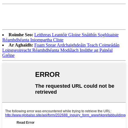
Roimhe Seo:
Leithreas Leantóir Gloine Snáithín Soghluaiste
Réamhdhéanta Iniompartha Cliste
Ar Aghaidh:
Foam Sprae Ardchaighdeáin Teach Coimeádán
Loingseoireacht Réamhdhéanta Modúlach Inslithe ag Painéal
Gréine