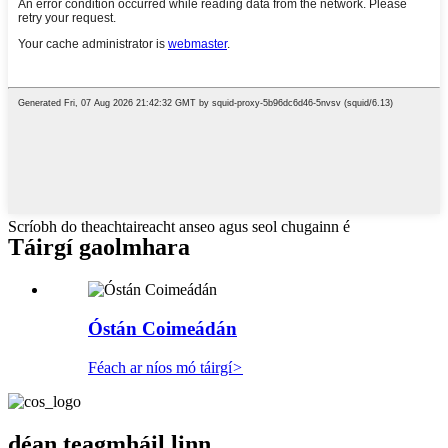
Scríobh do theachtaireacht anseo agus seol chugainn é
Táirgí gaolmhara
Óstán Coimeádán
Féach ar níos mó táirgí
>
déan teagmháil linn