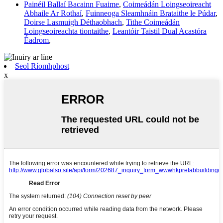
Painéil Ballaí Bacainn Fuaime
,
Coimeádán Loingseoireacht
Abhaile Ar Rothaí
,
Fuinneoga Sleamhnáin Brataithe le Púdar
,
Doirse Lasmuigh Déthaobhach
,
Tithe Coimeádán
Loingseoireachta tiontaithe
,
Leantóir Taistil Dual Acastóra
Éadrom
,
Seol Ríomhphost
x