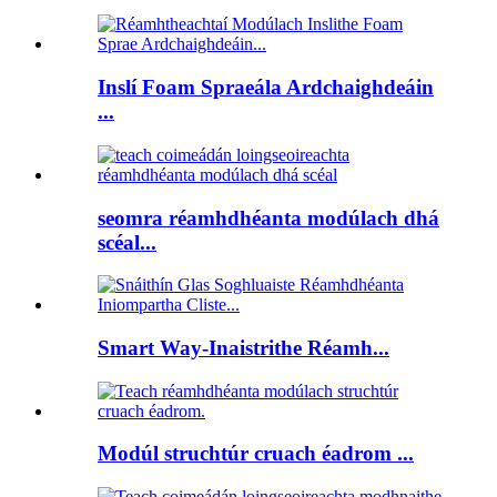
Inslí Foam Spraeála Ardchaighdeáin
...
seomra réamhdhéanta modúlach dhá
scéal...
Smart Way-Inaistrithe Réamh...
Modúl struchtúr cruach éadrom ...