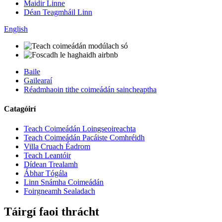
Maidir Linne
Déan Teagmháil Linn
English
Baile
Gailearaí
Réadmhaoin tithe coimeádán saincheaptha
Catagóirí
Teach Coimeádán Loingseoireachta
Teach Coimeádán Pacáiste Comhréidh
Villa Cruach Éadrom
Teach Leantóir
Dídean Trealamh
Ábhar Tógála
Linn Snámha Coimeádán
Foirgneamh Sealadach
Táirgí faoi thrácht