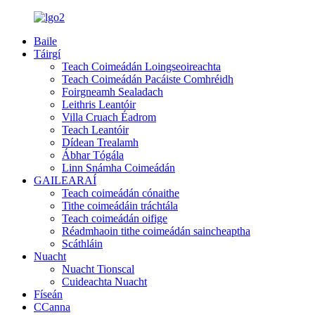
Baile
Táirgí
Teach Coimeádán Loingseoireachta
Teach Coimeádán Pacáiste Comhréidh
Foirgneamh Sealadach
Leithris Leantóir
Villa Cruach Éadrom
Teach Leantóir
Dídean Trealamh
Ábhar Tógála
Linn Snámha Coimeádán
GAILEARAÍ
Teach coimeádán cónaithe
Tithe coimeádáin tráchtála
Teach coimeádán oifige
Réadmhaoin tithe coimeádán saincheaptha
Scáthláin
Nuacht
Nuacht Tionscal
Cuideachta Nuacht
Físeán
CCanna