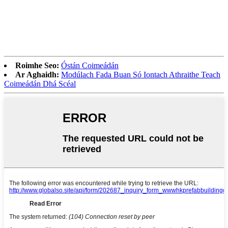
Roimhe Seo:
Óstán Coimeádán
Ar Aghaidh:
Modúlach Fada Buan Só Iontach Athraithe Teach
Coimeádán Dhá Scéal