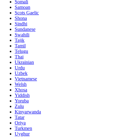
Somali
Samoan
Scots Gaelic
Shona
Sindhi
Sundanese
Swahili
Tajik
Tamil
Telugu
Thai
Ukrainian
Urdu
Uzbek
Vietnamese
Welsh
Xhosa
Yiddish
Yoruba
Zulu
Kinyarwanda
Tatar
Oriya
Turkmen
Uyghur