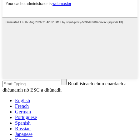
Buail isteach chun cuardach a
dhéanamh nó ESC a dhúnadh
English
French
German
Portuguese
Spanish
Russian
Japanese
Korean