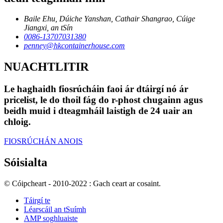
Baile Ehu, Dúiche Yanshan, Cathair Shangrao, Cúige
Jiangxi, an tSín
0086-13707031380
penney@hkcontainerhouse.com
NUACHTLITIR
Le haghaidh fiosrúcháin faoi ár dtáirgí nó ár
pricelist, le do thoil fág do r-phost chugainn agus
beidh muid i dteagmháil laistigh de 24 uair an
chloig.
FIOSRÚCHÁN ANOIS
Sóisialta
© Cóipcheart - 2010-2022 : Gach ceart ar cosaint.
Táirgí te
Léarscáil an tSuímh
AMP soghluaiste